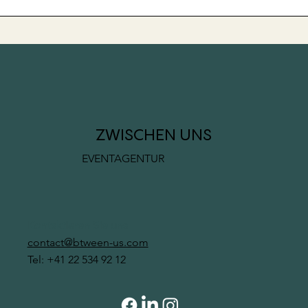
„Noëlle Mendy: eine Reise
Koh 
voller Leidenschaft,
Schw
Belastbarkeit und
Hera
Unternehmergeist“
Womenpreneur Magazine
ZWISCHEN UNS
EVENTAGENTUR
Kontaktieren Sie uns
contact@btween-us.com
Tel: +41 22 534 92 12