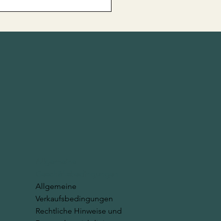
Lanta Teambuilding
eiz: Nehmen Sie die
usforderung an!
Allgemeine
Geschäftsbedingungen
Allgemeine
Verkaufsbedingungen
Rechtliche Hinweise und