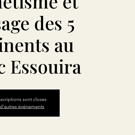
étisme et
age des 5
inents au
 Essouira
nscriptions sont closes
 d'autres événements