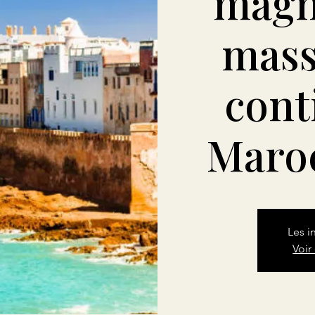
magn
mass
cont
Maroc
Les i
Voir