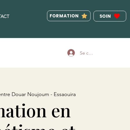
FORMATION
SOIN
TACT
Se connecter
ntre Douar Noujoum - Essaouira
ation en