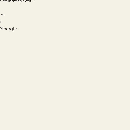
 et introspectif :
me
ti
’énergie