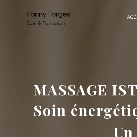
Fanny Forges
ACC
Soin & Formation
MASSAGE IS
Soin énergéti
Un 